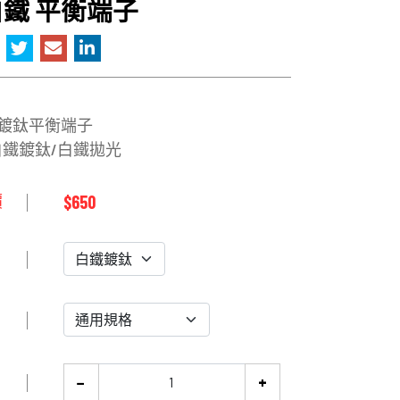
1白鐵 平衡端子
白鐵鍍鈦平衡端子
鐵鍍鈦/白鐵拋光
$650
價
−
+