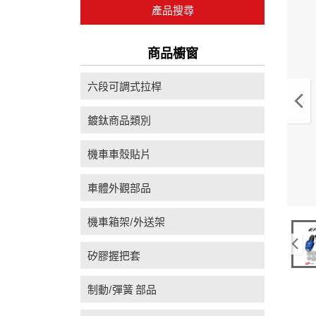
產品搜尋
商品櫥窗
六段可調式拉桿
鍍鈦商品類別
機車車殼貼片
車體外觀部品
機車箱架/外送架
矽膠握把套
制動/彈簧 部品