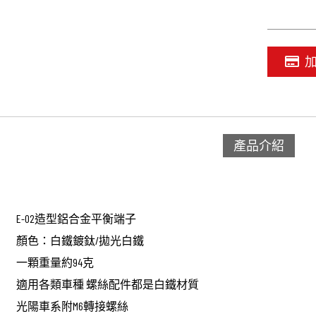
產品介紹
E-02造型鋁合金平衡端子
顏色：白鐵鍍鈦/拋光白鐵
一顆重量約94克
適用各類車種 螺絲配件都是白鐵材質
光陽車系附M6轉接螺絲