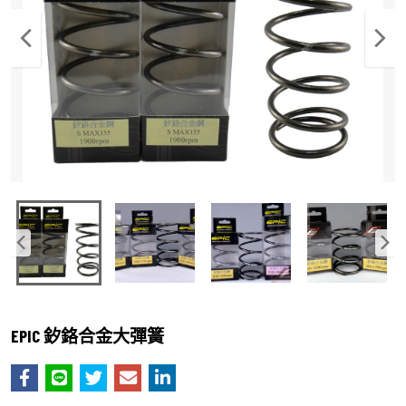
EPIC 釸鉻合金大彈簧