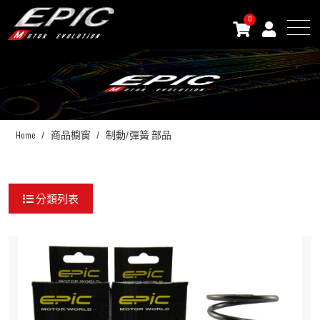
0
Home
商品櫥窗
制動/彈簧 部品
分類列表